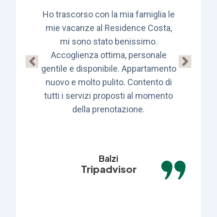
Ho trascorso con la mia famiglia le
Ott
o
mie vacanze al Residence Costa,
nti
mi sono stato benissimo.
,
Accoglienza ottima, personale
gentile e disponibile. Appartamento
 e
nuovo e molto pulito. Contento di
di
tutti i servizi proposti al momento
della prenotazione.
e
ed
Balzi
Tripadvisor