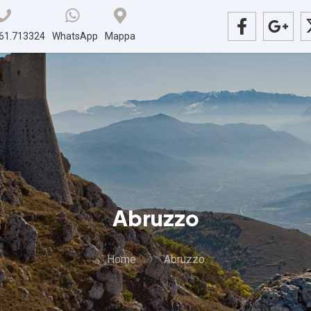
61.713324
WhatsApp
Mappa
Abruzzo
Home
Abruzzo