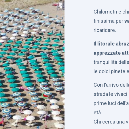
Chilometri e chi
finissima per
v
ricaricare.
Il
litorale abru
apprezzate attr
tranquillità del
le dolci pinete e 
Con l’arrivo del
strada le vivaci 
prime luci dell’a
età.
Chi cerca una va