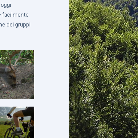
 oggi
 facilmente
me dei gruppi