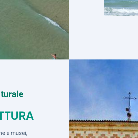
turale
ETTURA
che e musei,