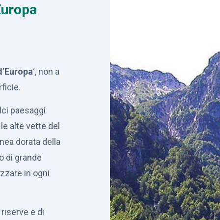
Europa
d’Europa
‘, non a
ficie.
olci paesaggi
le alte vette del
inea dorata della
o di grande
zzare in ogni
i riserve e di