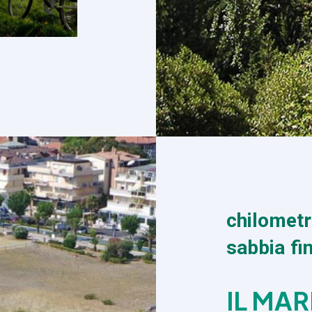
chilometri
sabbia fi
IL MAR