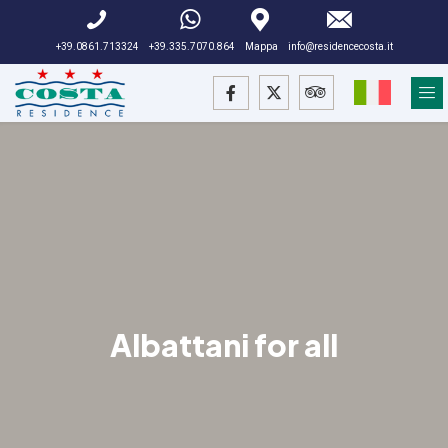
+39.0861.713324
+39.335.7070.864
Mappa
info@residencecosta.it
Albattani for all