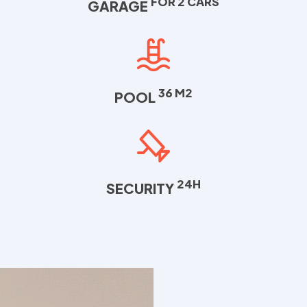
FOR 2 CARS
GARAGE
36 M2
POOL
24H
SECURITY