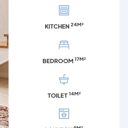
24M²
KITCHEN
17M²
BEDROOM
14M²
TOILET
9M²