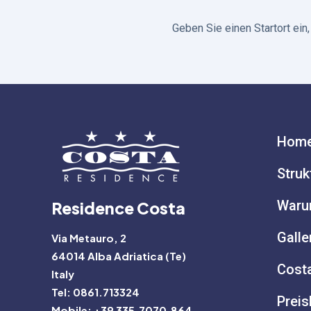
Geben Sie einen Startort ein
Hom
Struk
Waru
Residence Costa
Galle
Via Metauro, 2
64014 Alba Adriatica (Te)
Cost
Italy
Tel: 0861.713324
Preis
Mobile: +39 335.7070.864