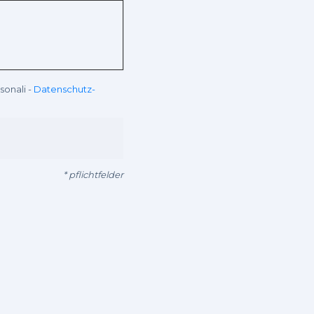
rsonali
-
Datenschutz-
* pflichtfelder