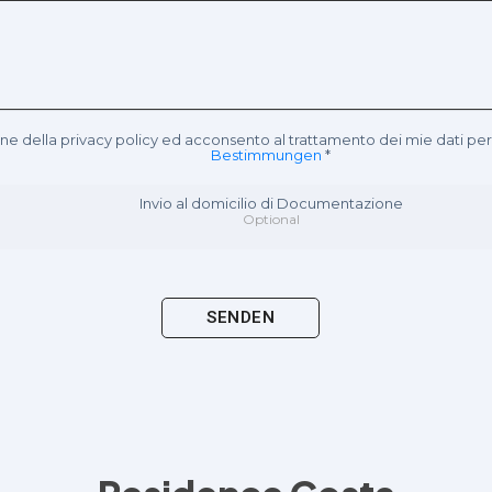
one della privacy policy ed acconsento al trattamento dei mie dati pe
Bestimmungen
*
Invio al domicilio di Documentazione
Optional
SENDEN