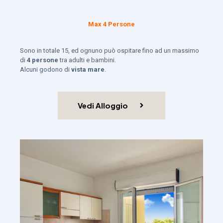
Max 4 Persone
Sono in totale 15, ed ognuno può ospitare fino ad un massimo
di
4 persone
tra adulti e bambini.
Alcuni godono di
vista mare
.
Vedi Alloggio