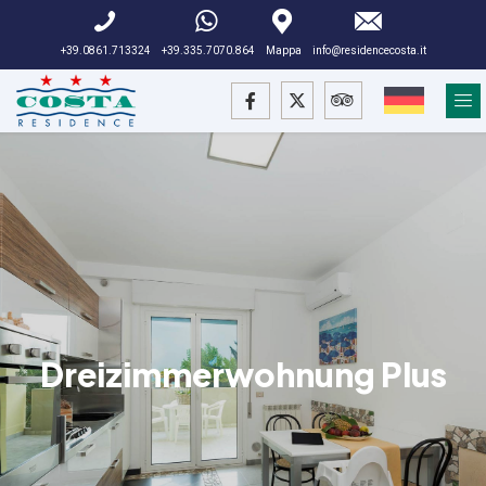
+39.0861.713324
+39.335.7070.864
Mappa
info@residencecosta.it
Dreizimmerwohnung Plus