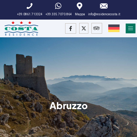
+39.0861.713324
+39.335.7070.864
Mappa
info@residencecosta.it
Abruzzo