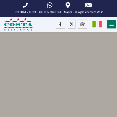
+39.0861.713324
+39.335.7070.864
Mappa
info@residencecosta.it