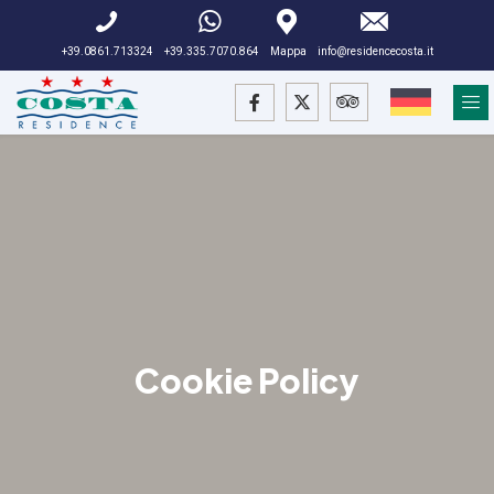
+39.0861.713324
+39.335.7070.864
Mappa
info@residencecosta.it
Cookie Policy